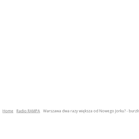
Home
Radio RAMPA
Warszawa dwa razy większa od Nowego Jorku? - burzli
Facebook
Twitter
Pinterest
WhatsApp