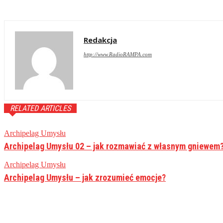
Redakcja
http://www.RadioRAMPA.com
RELATED ARTICLES
Archipelag Umysłu
Archipelag Umysłu 02 – jak rozmawiać z własnym gniewem
Archipelag Umysłu
Archipelag Umysłu – jak zrozumieć emocje?