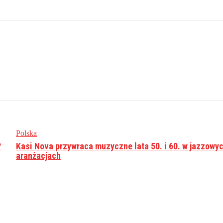
Polska
?
Kasi Nova przywraca muzyczne lata 50. i 60. w jazzowy
aranżacjach