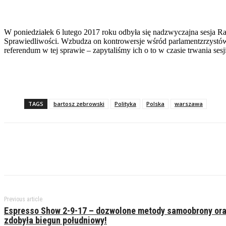
W poniedziałek 6 lutego 2017 roku odbyła się nadzwyczajna sesja R
Sprawiedliwości. Wzbudza on kontrowersje wśród parlamentzrzystów, 
referendum w tej sprawie – zapytaliśmy ich o to w czasie trwania sesj
TAGS
bartosz zebrowski
Polityka
Polska
warszawa
Previous article
Espresso Show 2-9-17 – dozwolone metody samoobrony ora
zdobyła biegun południowy!