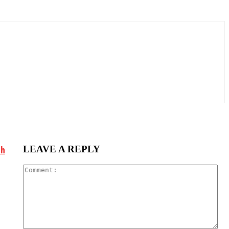
LEAVE A REPLY
ch
Co