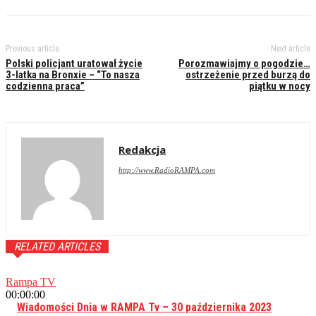
Previous article
Next article
Polski policjant uratował życie
Porozmawiajmy o pogodzie…
3-latka na Bronxie – “To nasza
ostrzeżenie przed burzą do
codzienna praca”
piątku w nocy
Redakcja
http://www.RadioRAMPA.com
RELATED ARTICLES
Rampa TV
00:00:00
Wiadomości Dnia w RAMPA Tv – 30 października 2023