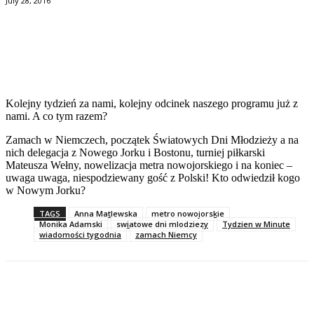
July 28, 2016
Facebook
Twitter
Pinterest
WhatsApp
Kolejny tydzień za nami, kolejny odcinek naszego programu już z
nami. A co tym razem?
Zamach w Niemczech, początek Światowych Dni Młodzieży a na
nich delegacja z Nowego Jorku i Bostonu, turniej piłkarski
Mateusza Wełny, nowelizacja metra nowojorskiego i na koniec –
uwaga uwaga, niespodziewany gość z Polski! Kto odwiedził kogo
w Nowym Jorku?
TAGS
Anna Matlewska
metro nowojorskie
Monika Adamski
swiatowe dni mlodziezy
Tydzien w Minute
wiadomości tygodnia
zamach Niemcy