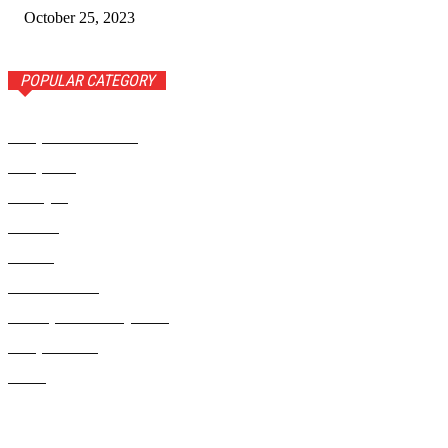
October 25, 2023
POPULAR CATEGORY
Rampa Wiadomości
3742
Rampa TV
1309
Ameryka
999
Polonia
946
Polska
924
Radio RAMPA
908
Metropolia Nowojorska
727
Rampa Photo
414
Świat
406