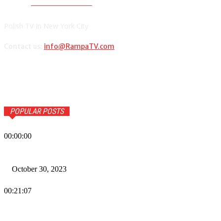
PolishTV.NYC
Polish TV In New York City
Contact us:
info@RampaTV.com
POPULAR POSTS
00:00:00
Wiadomości Dnia w RAMPA Tv – 30 października 2023
October 30, 2023
00:21:07
Wiadomości Dnia w RAMPA TV – 26 października 2023