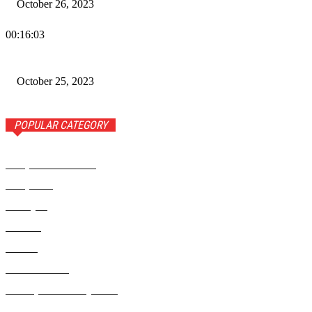
October 26, 2023
00:16:03
Wiadomości Dnia w RAMPA TV – 25 października 2023
October 25, 2023
POPULAR CATEGORY
Rampa Wiadomości
3742
Rampa TV
1309
Ameryka
999
Polonia
946
Polska
924
Radio RAMPA
908
Metropolia Nowojorska
727
Rampa Photo
414