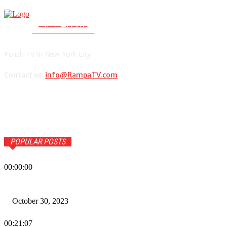
RAMPA TV
PolishTV.NYC
Polish TV In New York City
Contact us:
info@RampaTV.com
POPULAR POSTS
00:00:00
Wiadomości Dnia w RAMPA Tv – 30 października 2023
October 30, 2023
00:21:07