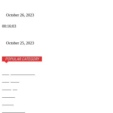
Wiadomości Dnia w RAMPA TV – 26 października 2023
October 26, 2023
00:16:03
Wiadomości Dnia w RAMPA TV – 25 października 2023
October 25, 2023
POPULAR CATEGORY
Rampa Wiadomości
3742
Rampa TV
1309
Ameryka
999
Polonia
946
Polska
924
Radio RAMPA
908