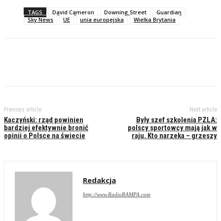
TAGS
David Cameron
Downing Street
Guardian
Sky News
UE
unia europejska
Wielka Brytania
Previous article
Next article
Kaczyński: rząd powinien
Były szef szkolenia PZLA:
bardziej efektywnie bronić
polscy sportowcy mają jak w
opinii o Polsce na świecie
raju. Kto narzeka – grzeszy
Redakcja
http://www.RadioRAMPA.com