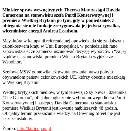
Minister spraw wewnętrznych Theresa May zastąpi Davida
Camerona na stanowisku szefa Partii Konserwatywnej i
premiera Wielkiej Brytanii po tym, gdy w poniedziałek z
ubiegania się o te funkcje zrezygnowała jej jedyna rywalka,
wiceminister energii Andrea Leadsom.
May, która w kampanii referendalnej opowiedziała się za dalszym
członkostwem kraju w Unii Europejskiej, w poniedziałek rano
zapowiedziała, że zamierza uszanować decyzję wyborców i “za jej
rządów na stanowisku premiera Wielka Brytania wyjdzie ze
Wspólnoty”.
Szefowa MSW odmówiła też gwarantowania prawa pobytu
obywatelom państw członkowskich UE, którzy obecnie mieszkają
w Wielkiej Brytanii.
Według brytyjskich mediów, w tym telewizji Sky News i dziennika
“The Guardian”, oficjalne ogłoszenie wyboru nowego lidera Partii
Konserwatywnej i następcy Davida Camerona na stanowisku
premiera Wielkiej Brytanii jest kwestią najbliższych 48 godzin.
Oficjalny termin przekazania władzy na Downing Street nie jest
jeszcze ustalony.
Źródło:
http://kurier.pap.pl