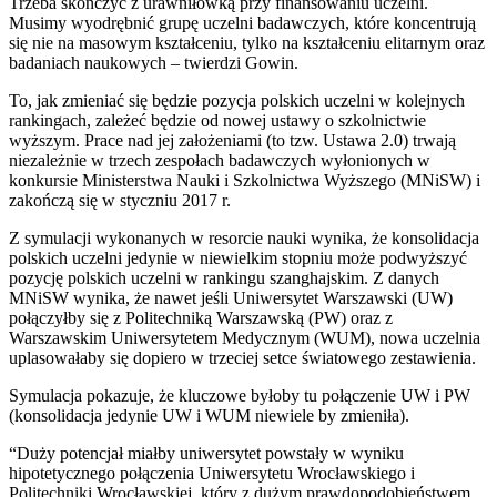
Trzeba skończyć z urawniłowką przy finansowaniu uczelni.
Musimy wyodrębnić grupę uczelni badawczych, które koncentrują
się nie na masowym kształceniu, tylko na kształceniu elitarnym oraz
badaniach naukowych – twierdzi Gowin.
To, jak zmieniać się będzie pozycja polskich uczelni w kolejnych
rankingach, zależeć będzie od nowej ustawy o szkolnictwie
wyższym. Prace nad jej założeniami (to tzw. Ustawa 2.0) trwają
niezależnie w trzech zespołach badawczych wyłonionych w
konkursie Ministerstwa Nauki i Szkolnictwa Wyższego (MNiSW) i
zakończą się w styczniu 2017 r.
Z symulacji wykonanych w resorcie nauki wynika, że konsolidacja
polskich uczelni jedynie w niewielkim stopniu może podwyższyć
pozycję polskich uczelni w rankingu szanghajskim. Z danych
MNiSW wynika, że nawet jeśli Uniwersytet Warszawski (UW)
połączyłby się z Politechniką Warszawską (PW) oraz z
Warszawskim Uniwersytetem Medycznym (WUM), nowa uczelnia
uplasowałaby się dopiero w trzeciej setce światowego zestawienia.
Symulacja pokazuje, że kluczowe byłoby tu połączenie UW i PW
(konsolidacja jedynie UW i WUM niewiele by zmieniła).
“Duży potencjał miałby uniwersytet powstały w wyniku
hipotetycznego połączenia Uniwersytetu Wrocławskiego i
Politechniki Wrocławskiej, który z dużym prawdopodobieństwem