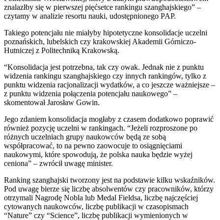
znalazłby się w pierwszej pięćsetce rankingu szanghajskiego” –
czytamy w analizie resortu nauki, udostępnionego PAP.
Takiego potencjału nie miałyby hipotetyczne konsolidacje uczelni
poznańskich, lubelskich czy krakowskiej Akademii Górniczo-
Hutniczej z Politechniką Krakowską.
“Konsolidacja jest potrzebna, tak czy owak. Jednak nie z punktu
widzenia rankingu szanghajskiego czy innych rankingów, tylko z
punktu widzenia racjonalizacji wydatków, a co jeszcze ważniejsze –
z punktu widzenia połączenia potencjału naukowego” –
skomentował Jarosław Gowin.
Jego zdaniem konsolidacja mogłaby z czasem dodatkowo poprawić
również pozycję uczelni w rankingach. “Jeżeli rozproszone po
różnych uczelniach grupy naukowców będą ze sobą
współpracować, to na pewno zaowocuje to osiągnięciami
naukowymi, które spowodują, że polska nauka będzie wyżej
ceniona” – zwrócił uwagę minister.
Ranking szanghajski tworzony jest na podstawie kilku wskaźników.
Pod uwagę bierze się liczbę absolwentów czy pracowników, którzy
otrzymali Nagrodę Nobla lub Medal Fieldsa, liczbę najczęściej
cytowanych naukowców, liczbę publikacji w czasopismach
“Nature” czy “Science”, liczbę publikacji wymienionych w