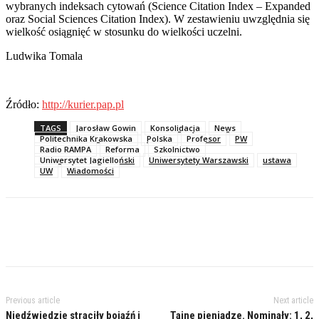
wybranych indeksach cytowań (Science Citation Index – Expanded
oraz Social Sciences Citation Index). W zestawieniu uwzględnia się
wielkość osiągnięć w stosunku do wielkości uczelni.
Ludwika Tomala
Źródło:
http://kurier.pap.pl
TAGS
Jarosław Gowin
Konsolidacja
News
Politechnika Krakowska
Polska
Profesor
PW
Radio RAMPA
Reforma
Szkolnictwo
Uniwersytet Jagielloński
Uniwersytety Warszawski
ustawa
UW
Wiadomości
Previous article
Next article
Niedźwiedzie straciły bojaźń i
Tajne pieniądze. Nominały: 1, 2,