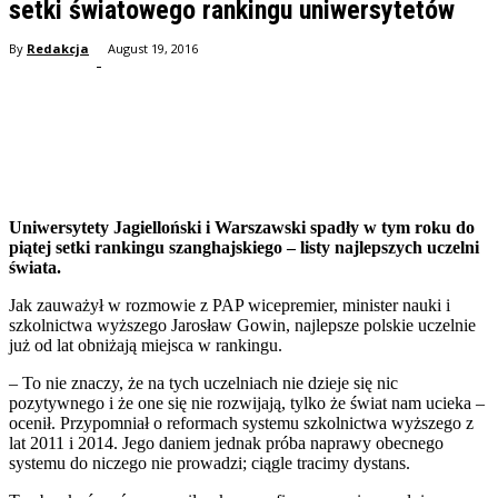
setki światowego rankingu uniwersytetów
By
Redakcja
August 19, 2016
-
Facebook
Twitter
Pinterest
WhatsApp
Uniwersytety Jagielloński i Warszawski spadły w tym roku do
piątej setki rankingu szanghajskiego – listy najlepszych uczelni
świata.
Jak zauważył w rozmowie z PAP wicepremier, minister nauki i
szkolnictwa wyższego Jarosław Gowin, najlepsze polskie uczelnie
już od lat obniżają miejsca w rankingu.
– To nie znaczy, że na tych uczelniach nie dzieje się nic
pozytywnego i że one się nie rozwijają, tylko że świat nam ucieka –
ocenił. Przypomniał o reformach systemu szkolnictwa wyższego z
lat 2011 i 2014. Jego daniem jednak próba naprawy obecnego
systemu do niczego nie prowadzi; ciągle tracimy dystans.