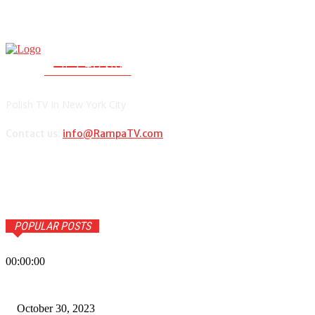
RAMPA TV
PolishTV.NYC
Polish TV In New York City
Contact us:
info@RampaTV.com
POPULAR POSTS
00:00:00
Wiadomości Dnia w RAMPA Tv – 30 października 2023
October 30, 2023