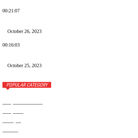
00:21:07
Wiadomości Dnia w RAMPA TV – 26 października 2023
October 26, 2023
00:16:03
Wiadomości Dnia w RAMPA TV – 25 października 2023
October 25, 2023
POPULAR CATEGORY
Rampa Wiadomości
3742
Rampa TV
1309
Ameryka
999
Polonia
946