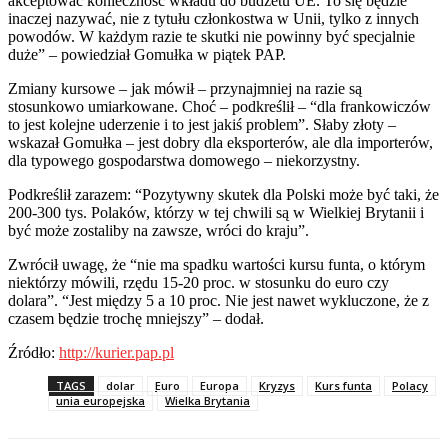
akceptować konieczność wkładu do budżetu UE. To się będzie
inaczej nazywać, nie z tytułu członkostwa w Unii, tylko z innych
powodów. W każdym razie te skutki nie powinny być specjalnie
duże” – powiedział Gomułka w piątek PAP.
Zmiany kursowe – jak mówił – przynajmniej na razie są
stosunkowo umiarkowane. Choć – podkreślił – “dla frankowiczów
to jest kolejne uderzenie i to jest jakiś problem”. Słaby złoty –
wskazał Gomułka – jest dobry dla eksporterów, ale dla importerów,
dla typowego gospodarstwa domowego – niekorzystny.
Podkreślił zarazem: “Pozytywny skutek dla Polski może być taki, że
200-300 tys. Polaków, którzy w tej chwili są w Wielkiej Brytanii i
być może zostaliby na zawsze, wróci do kraju”.
Zwrócił uwagę, że “nie ma spadku wartości kursu funta, o którym
niektórzy mówili, rzędu 15-20 proc. w stosunku do euro czy
dolara”. “Jest między 5 a 10 proc. Nie jest nawet wykluczone, że z
czasem będzie trochę mniejszy” – dodał.
Źródło:
http://kurier.pap.pl
TAGS
dolar
Euro
Europa
Kryzys
Kurs funta
Polacy
unia europejska
Wielka Brytania