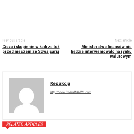
Previous article
Next article
Cisza i skupienie w kadrze tuż
Ministerstwo finansów nie
przed meczem ze Szwajcarią
będzie interweniowało na rynku
walutowym
Redakcja
http://www.RadioRAMPA.com
RELATED ARTICLES