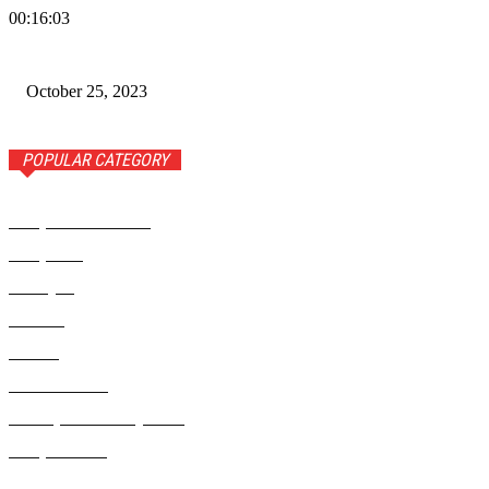
00:16:03
Wiadomości Dnia w RAMPA TV – 25 października 2023
October 25, 2023
POPULAR CATEGORY
Rampa Wiadomości
3742
Rampa TV
1309
Ameryka
999
Polonia
946
Polska
924
Radio RAMPA
908
Metropolia Nowojorska
727
Rampa Photo
414
Świat
406