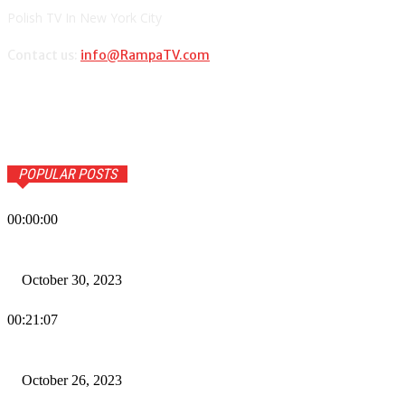
Polish TV In New York City
Contact us:
info@RampaTV.com
POPULAR POSTS
00:00:00
Wiadomości Dnia w RAMPA Tv – 30 października 2023
October 30, 2023
00:21:07
Wiadomości Dnia w RAMPA TV – 26 października 2023
October 26, 2023