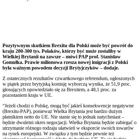
-
Facebook
Twitter
Pinterest
WhatsApp
Pozytywnym skutkiem Brexitu dla Polski może być powrót do
kraju 200-300 tys. Polaków, którzy być może zostaliby w
Wielkiej Brytanii na zawsze – mówi PAP prof. Stanisław
Gomułka. Prawie milionowa rzesza nowej imigracji z Polski
była ważnym powodem decyzji Brytyjczyków – dodaje.
Z ostatecznych rezultatów czwartkowego referendum, ogłoszonych
w piątek przez brytyjską komisję wyborczą wynika, że 51,9 proc.
głosujących opowiedziało się za Brexitem, a 48,1 proc. za
pozostaniem kraju w UE.
“Jeżeli chodzi o Polskę, mogą być jakieś konsekwencje negatywne
(Brexitu-PAP), ponieważ Wielka Brytania jest bardzo dużym
płatnikiem netto do UE. Nie stanie się to jednak natychmiast –
będzie dwuletni okres negocjacji. Wielka Brytania będzie zabiegać o
utrzymanie różnego rodzaju ułatwień w eksporcie swoich towarów
na rynek europejski. W związku z tym będzie pewnie też