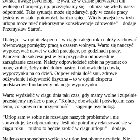
zwraca uwagę psycholog. “Bywa, że w czasie pierwszych dni
wolnego chorujemy, np. przeziębiamy się – obniża się wtedy nasza
odporność. Taka sytuacja może się zdarzyć, gdy w czasie pracy
jesteśmy w stałej gotowości, bardzo spięci. Wtedy przejście w tryb
urlopu może mieć niekorzystne konsekwencje zdrowotne” – dodaje
Przemysław Staroń.
Dlatego – w opinii eksperta – w ciągu całego roku należy zachować
równowagę pomiędzy pracą a czasem wolnym. Warto się nauczyć
wypoczywać nawet w dzień pracujący, po godzinach pracy.
Kluczem do sukcesu jest w tym przypadku odpowiednie
zarządzanie czasem. Należy odpowiedzieć sobie na pytanie: co
mogę zrobić, żeby mieć dobry nastrój i odpowiednią dawkę
wypoczynku na co dzień. Odpowiednia ilość snu, zdrowe
odżywianie i aktywność fizyczna – to w opinii eksperta
podstawowe fundamenty udanego wypoczynku.
Warto wydzielić w ciągu dnia taki czas, gdy mamy wolne i zupełnie
przestajemy myśleć o pracy. “Kończę obowiązki i poświęcam czas
temu, co sprawia mi przyjemność” – sugeruje psycholog.
“Urlop sam w sobie nie rozwiąże naszych problemów i nie
spowoduje, że odpoczniemy. Jeśli nie potrafimy relaksować się w
ciągu roku – trudno to będzie zrobić w ciągu urlopu” – dodaje.
Najlepszym sposobem wejścia w urlop jest płynne przejście. Nie