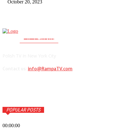
October 20, 2023
RAMPA TV
PolishTV.NYC
Polish TV In New York City
Contact us:
info@RampaTV.com
POPULAR POSTS
00:00:00
Wiadomości Dnia w RAMPA Tv – 30 października 2023