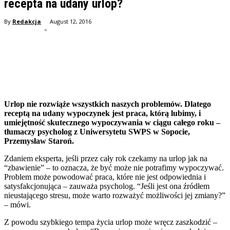
recepta na udany urlop?
By
Redakcja
August 12, 2016
-
Facebook
Twitter
Pinterest
WhatsApp
Urlop nie rozwiąże wszystkich naszych problemów. Dlatego
receptą na udany wypoczynek jest praca, którą lubimy, i
umiejętność skutecznego wypoczywania w ciągu całego roku –
tłumaczy psycholog z Uniwersytetu SWPS w Sopocie,
Przemysław Staroń.
Zdaniem eksperta, jeśli przez cały rok czekamy na urlop jak na
“zbawienie” – to oznacza, że być może nie potrafimy wypoczywać.
Problem może powodować praca, które nie jest odpowiednia i
satysfakcjonująca – zauważa psycholog. “Jeśli jest ona źródłem
nieustającego stresu, może warto rozważyć możliwości jej zmiany?”
– mówi.
Z powodu szybkiego tempa życia urlop może wręcz zaszkodzić –