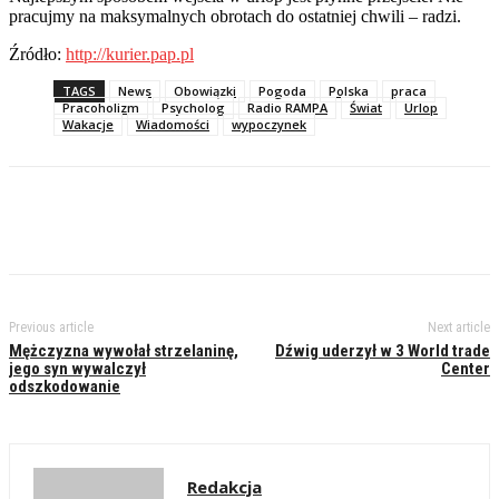
pracujmy na maksymalnych obrotach do ostatniej chwili – radzi.
Źródło:
http://kurier.pap.pl
TAGS
News
Obowiązki
Pogoda
Polska
praca
Pracoholizm
Psycholog
Radio RAMPA
Świat
Urlop
Wakacje
Wiadomości
wypoczynek
Previous article
Next article
Mężczyzna wywołał strzelaninę,
Dźwig uderzył w 3 World trade
jego syn wywalczył
Center
odszkodowanie
Redakcja