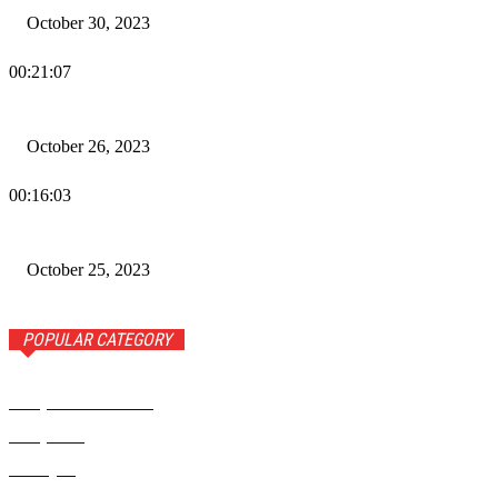
October 30, 2023
00:21:07
Wiadomości Dnia w RAMPA TV – 26 października 2023
October 26, 2023
00:16:03
Wiadomości Dnia w RAMPA TV – 25 października 2023
October 25, 2023
POPULAR CATEGORY
Rampa Wiadomości
3742
Rampa TV
1309
Ameryka
999