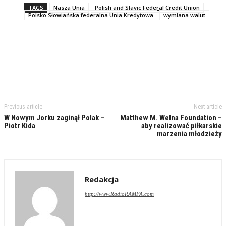
TAGS
Nasza Unia
Polish and Slavic Federal Credit Union
Polsko Słowiańska federalna Unia Kredytowa
wymiana walut
Previous article
Next article
W Nowym Jorku zaginął Polak –
Matthew M. Welna Foundation –
Piotr Kida
aby realizować piłkarskie
marzenia młodzieży
Redakcja
http://www.RadioRAMPA.com