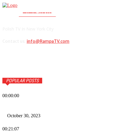
RAMPA TV
PolishTV.NYC
Polish TV In New York City
Contact us:
info@RampaTV.com
POPULAR POSTS
00:00:00
Wiadomości Dnia w RAMPA Tv – 30 października 2023
October 30, 2023
00:21:07