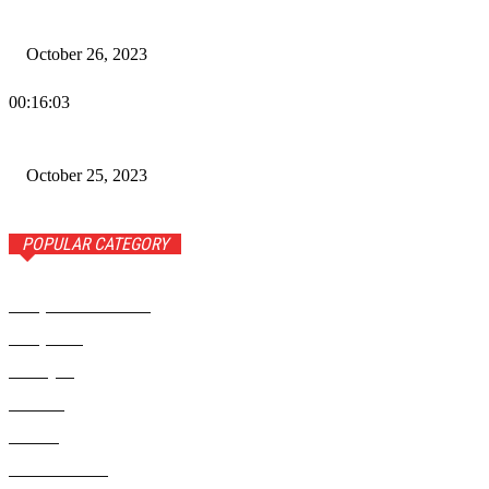
Wiadomości Dnia w RAMPA TV – 26 października 2023
October 26, 2023
00:16:03
Wiadomości Dnia w RAMPA TV – 25 października 2023
October 25, 2023
POPULAR CATEGORY
Rampa Wiadomości
3742
Rampa TV
1309
Ameryka
999
Polonia
946
Polska
924
Radio RAMPA
908