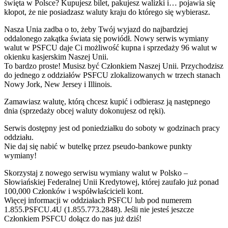
święta w Polsce? Kupujesz bilet, pakujesz walizki i… pojawia się
kłopot, że nie posiadzasz waluty kraju do którego się wybierasz.
Nasza Unia zadba o to, żeby Twój wyjazd do najbardziej
oddalonego zakątka świata się powiódł. Nowy serwis wymiany
walut w PSFCU daje Ci możliwość kupna i sprzedaży 96 walut w
okienku kasjerskim Naszej Unii.
To bardzo proste! Musisz być Członkiem Naszej Unii. Przychodzisz
do jednego z oddziałów PSFCU zlokalizowanych w trzech stanach
Nowy Jork, New Jersey i Illinois.
Zamawiasz walutę, którą chcesz kupić i odbierasz ją następnego
dnia (sprzedaży obcej waluty dokonujesz od ręki).
Serwis dostępny jest od poniedziałku do soboty w godzinach pracy
oddziału.
Nie daj się nabić w butelkę przez pseudo-bankowe punkty
wymiany!
Skorzystaj z nowego serwisu wymiany walut w Polsko –
Słowiańskiej Federalnej Unii Kredytowej, której zaufało już ponad
100,000 Członków i współwłaścicieli kont.
Więcej informacji w oddziałach PSFCU lub pod numerem
1.855.PSFCU.4U (1.855.773.2848). Jeśli nie jesteś jeszcze
Członkiem PSFCU dołącz do nas już dziś!