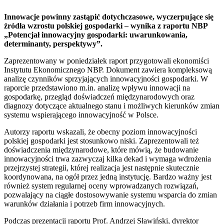
Innowacje powinny zastąpić dotychczasowe, wyczerpujące się
źródła wzrostu polskiej gospodarki – wynika z raportu NBP
„Potencjał innowacyjny gospodarki: uwarunkowania,
determinanty, perspektywy”.
Zaprezentowany w poniedziałek raport przygotowali ekonomiści
Instytutu Ekonomicznego NBP. Dokument zawiera kompleksową
analizę czynników sprzyjających innowacyjności gospodarki. W
raporcie przedstawiono m.in. analizę wpływu innowacji na
gospodarkę, przegląd doświadczeń międzynarodowych oraz
diagnozy dotyczące aktualnego stanu i możliwych kierunków zmian
systemu wspierającego innowacyjność w Polsce.
Autorzy raportu wskazali, że obecny poziom innowacyjności
polskiej gospodarki jest stosunkowo niski. Zaprezentowali też
doświadczenia międzynarodowe, które mówią, że budowanie
innowacyjności trwa zazwyczaj kilka dekad i wymaga wdrożenia
przejrzystej strategii, której realizacja jest następnie skutecznie
koordynowana, na ogół przez jedną instytucję. Bardzo ważny jest
również system regularnej oceny wprowadzanych rozwiązań,
pozwalający na ciągłe dostosowywanie systemu wsparcia do zmian
warunków działania i potrzeb firm innowacyjnych.
Podczas prezentacji raportu Prof. Andrzej Sławiński, dyrektor