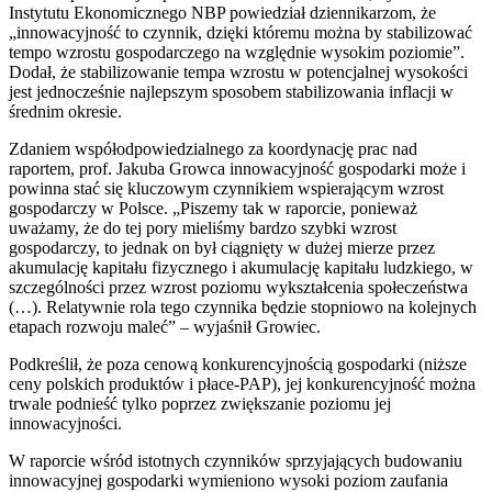
Instytutu Ekonomicznego NBP powiedział dziennikarzom, że
„innowacyjność to czynnik, dzięki któremu można by stabilizować
tempo wzrostu gospodarczego na względnie wysokim poziomie”.
Dodał, że stabilizowanie tempa wzrostu w potencjalnej wysokości
jest jednocześnie najlepszym sposobem stabilizowania inflacji w
średnim okresie.
Zdaniem współodpowiedzialnego za koordynację prac nad
raportem, prof. Jakuba Growca innowacyjność gospodarki może i
powinna stać się kluczowym czynnikiem wspierającym wzrost
gospodarczy w Polsce. „Piszemy tak w raporcie, ponieważ
uważamy, że do tej pory mieliśmy bardzo szybki wzrost
gospodarczy, to jednak on był ciągnięty w dużej mierze przez
akumulację kapitału fizycznego i akumulację kapitału ludzkiego, w
szczególności przez wzrost poziomu wykształcenia społeczeństwa
(…). Relatywnie rola tego czynnika będzie stopniowo na kolejnych
etapach rozwoju maleć” – wyjaśnił Growiec.
Podkreślił, że poza cenową konkurencyjnością gospodarki (niższe
ceny polskich produktów i płace-PAP), jej konkurencyjność można
trwale podnieść tylko poprzez zwiększanie poziomu jej
innowacyjności.
W raporcie wśród istotnych czynników sprzyjających budowaniu
innowacyjnej gospodarki wymieniono wysoki poziom zaufania