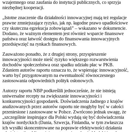
wzajemnego oraz zaufania do instytucji publicznych, co sprzyja
niezbędnej kooperacji.
„Istotne znaczenie dla działalności innowacyjnej mają też regulacje
prawne zmniejszające ryzyko, jak np. łagodne prawo upadłościowe
czy skuteczna egzekucja zobowiązań” – wskazano w dokumencie.
Dodano, że ważnym elementem jest również wsparcie finansowe
państwa oraz łatwość dostępu do finansowania innowacyjnych
przedsięwzięć na rynkach finansowych.
Zauważono ponadto, że z drugiej strony, przyspieszenie
innowacyjności może nieść ryzyko większego rozwarstwienia
dochodów społeczeństwa oraz spadku udziału płac w PKB.
Zdaniem autorów raportu oznacza to, że wspierając innowacyjność,
warto być przygotowanym na ewentualność równoczesnego
zastosowania odpowiednich polityk osłonowych.
Autorzy raportu NBP podkreślili jednocześnie, że nie istnieją
uniwersalne recepty na zwiększanie innowacyjności i
konkurencyjności gospodarek. Doświadczenia żadnego z krajów
analizowanych przez autorów raportu nie mogłyby być w całości
przeniesione i zastosowane w Polsce. Zwrócono jednak uwagę, że
„szczególnie inspirujące dla Polski wydają się być doświadczenia
krajów nordyckich (Dania, Szwecja, Finlandia, w tym zwłaszcza
ich wysiłki skoncentrowane na poprawie efektywności działania