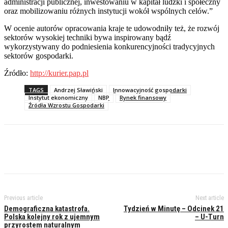
administracji publicznej, inwestowaniu w kapitał ludzki i społeczny
oraz mobilizowaniu różnych instytucji wokół wspólnych celów.”
W ocenie autorów opracowania kraje te udowodniły też, że rozwój
sektorów wysokiej techniki bywa inspirowany bądź
wykorzystywany do podniesienia konkurencyjności tradycyjnych
sektorów gospodarki.
Źródło:
http://kurier.pap.pl
TAGS
Andrzej Sławiński
Innowacyjność gospodarki
Instytut ekonomiczny
NBP
Rynek finansowy
Źródła Wzrostu Gospodarki
Previous article
Next article
Demograficzna katastrofa.
Tydzień w Minutę – Odcinek 21
Polska kolejny rok z ujemnym
– U-Turn
przyrostem naturalnym