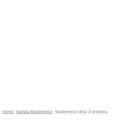
Home
Rampa Wiadomości
Wiadomości dnia- 3 września.
Facebook
Twitter
Pinterest
WhatsApp