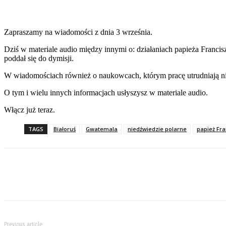
Zapraszamy na wiadomości z dnia 3 września.
Dziś w materiale audio między innymi o: działaniach papieża Franc
poddał się do dymisji.
W wiadomościach również o naukowcach, którym pracę utrudniają ni
O tym i wielu innych informacjach usłyszysz w materiale audio.
Włącz już teraz.
TAGS
Białoruś
Gwatemala
niedźwiedzie polarne
papież Fra
Previous article