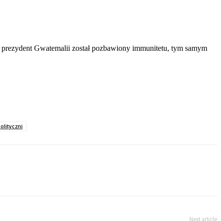
h, prezydent Gwatemalii został pozbawiony immunitetu, tym samym
olityczni
Next article