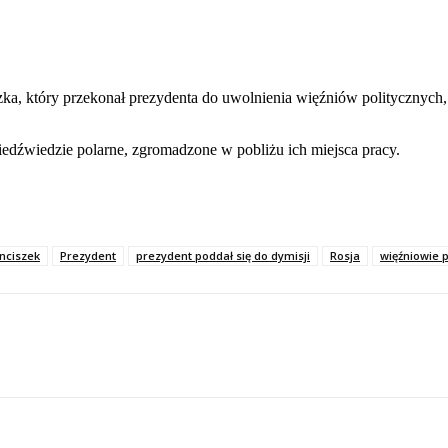
iszka, który przekonał prezydenta do uwolnienia więźniów politycznyc
edźwiedzie polarne, zgromadzone w pobliżu ich miejsca pracy.
nciszek
Prezydent
prezydent poddał się do dymisji
Rosja
więźniowie p