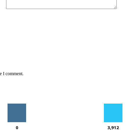
me I comment.
0
3,912