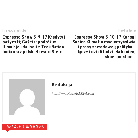
Previous article
Next article
Espresso Show 5-9-17 Kredyty i
Espresso Show 5-10-17 Konsul
pożyczki; Goście: podróż w
Sabina Klimek o macierzyństwie
Himalaje i do Indii z Trek Nation
i pracy zawodowej; polityka –
India oraz polski Howard Stern.
łączy i dzieli ludzi. Na koniec,
shoe question…
Redakcja
http://www.RadioRAMPA.com
RELATED ARTICLES