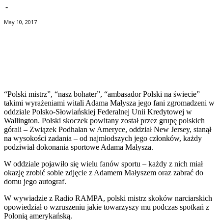
-
May 10, 2017
Facebook
Twitter
Pinterest
WhatsApp
“Polski mistrz”, “nasz bohater”, “ambasador Polski na świecie”
takimi wyrażeniami witali Adama Małysza jego fani zgromadzeni w
oddziale Polsko-Słowiańskiej Federalnej Unii Kredytowej w
Wallington. Polski skoczek powitany został przez grupę polskich
górali – Związek Podhalan w Ameryce, oddział New Jersey, stanął
na wysokości zadania – od najmłodszych jego członków, każdy
podziwiał dokonania sportowe Adama Małysza.
W oddziale pojawiło się wielu fanów sportu – każdy z nich miał
okazję zrobić sobie zdjęcie z Adamem Małyszem oraz zabrać do
domu jego autograf.
W wywiadzie z Radio RAMPA, polski mistrz skoków narciarskich
opowiedział o wzruszeniu jakie towarzyszy mu podczas spotkań z
Polonią amerykańską.