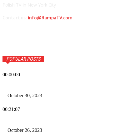
Polish TV In New York City
Contact us:
info@RampaTV.com
POPULAR POSTS
00:00:00
Wiadomości Dnia w RAMPA Tv – 30 października 2023
October 30, 2023
00:21:07
Wiadomości Dnia w RAMPA TV – 26 października 2023
October 26, 2023