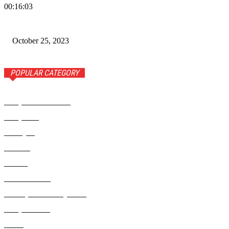
00:16:03
Wiadomości Dnia w RAMPA TV – 25 października 2023
October 25, 2023
POPULAR CATEGORY
Rampa Wiadomości
3742
Rampa TV
1309
Ameryka
999
Polonia
946
Polska
924
Radio RAMPA
908
Metropolia Nowojorska
727
Rampa Photo
414
Świat
406