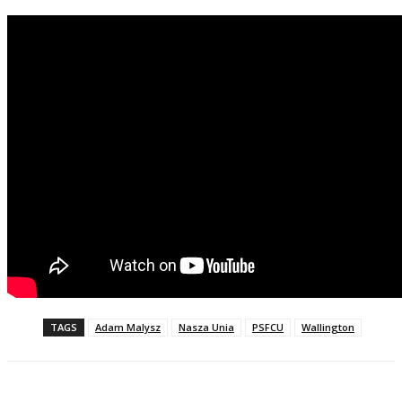
TAGS
Adam Malysz
Nasza Unia
PSFCU
Wallington