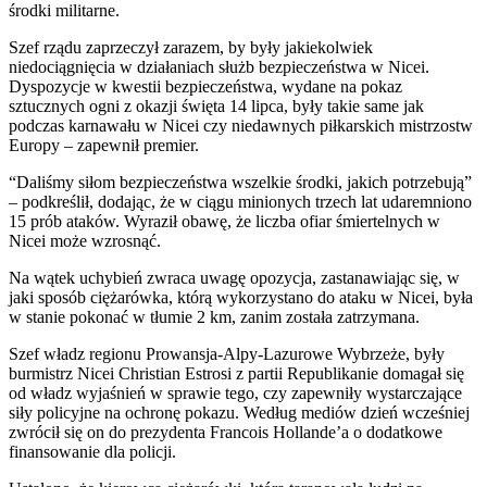
środki militarne.
Szef rządu zaprzeczył zarazem, by były jakiekolwiek
niedociągnięcia w działaniach służb bezpieczeństwa w Nicei.
Dyspozycje w kwestii bezpieczeństwa, wydane na pokaz
sztucznych ogni z okazji święta 14 lipca, były takie same jak
podczas karnawału w Nicei czy niedawnych piłkarskich mistrzostw
Europy – zapewnił premier.
“Daliśmy siłom bezpieczeństwa wszelkie środki, jakich potrzebują”
– podkreślił, dodając, że w ciągu minionych trzech lat udaremniono
15 prób ataków. Wyraził obawę, że liczba ofiar śmiertelnych w
Nicei może wzrosnąć.
Na wątek uchybień zwraca uwagę opozycja, zastanawiając się, w
jaki sposób ciężarówka, którą wykorzystano do ataku w Nicei, była
w stanie pokonać w tłumie 2 km, zanim została zatrzymana.
Szef władz regionu Prowansja-Alpy-Lazurowe Wybrzeże, były
burmistrz Nicei Christian Estrosi z partii Republikanie domagał się
od władz wyjaśnień w sprawie tego, czy zapewniły wystarczające
siły policyjne na ochronę pokazu. Według mediów dzień wcześniej
zwrócił się on do prezydenta Francois Hollande’a o dodatkowe
finansowanie dla policji.