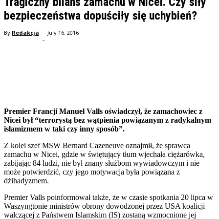
Tragiczny bilans zamachu w Nicei. Czy siły
bezpieczeństwa dopuściły się uchybień?
By
Redakcja
July 16, 2016
-
Facebook
Twitter
Pinterest
WhatsApp
Premier Francji Manuel Valls oświadczył, że zamachowiec z
Nicei był “terrorystą bez wątpienia powiązanym z radykalnym
islamizmem w taki czy inny sposób”.
Z kolei szef MSW Bernard Cazeneuve oznajmił, że sprawca
zamachu w Nicei, gdzie w świętujący tłum wjechała ciężarówka,
zabijając 84 ludzi, nie był znany służbom wywiadowczym i nie
może potwierdzić, czy jego motywacja była powiązana z
dżihadyzmem.
Premier Valls poinformował także, że w czasie spotkania 20 lipca w
Waszyngtonie ministrów obrony dowodzonej przez USA koalicji
walczącej z Państwem Islamskim (IS) zostaną wzmocnione jej