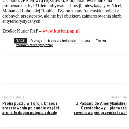
Ustalono, że kierowcą ciężarówki, która taranowała ludzi na
promenadzie, był 31-letni obywatel Tunezji, mieszkający w Nicei,
Mohamed Lahouaiej Bouhlel. Był on znany francuskiej policji z
drobnych przestępstw, ale nie był obiektem zainteresowania służb
antyterrorystycznych.
Źródło: Kurier PAP –
www.kurier.pap.pl
TAGS
Francja
francois hollande
nicea
Terror
zamach terrorystyczny
Previous article
Next article
Próba puczu w Turcji. Chaos i
Z Passaic do Amerykańskiej
aresztowania po buncie części
Częstochowy – pierwsza
armii. Erdogan potępia zdradę
rowerowa pielgrzymka trwa!