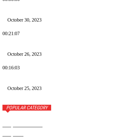
Wiadomości Dnia w RAMPA Tv – 30 października 2023
October 30, 2023
00:21:07
Wiadomości Dnia w RAMPA TV – 26 października 2023
October 26, 2023
00:16:03
Wiadomości Dnia w RAMPA TV – 25 października 2023
October 25, 2023
POPULAR CATEGORY
Rampa Wiadomości
3742
Rampa TV
1309