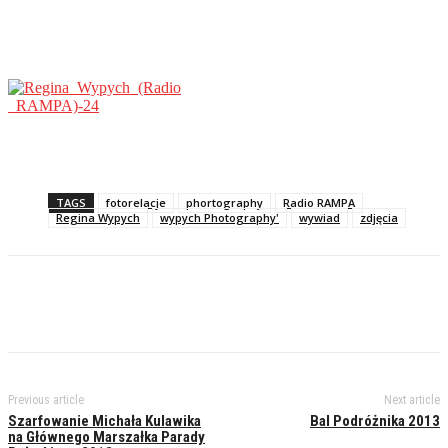
TAGS
fotorelacje
phortography
Radio RAMPA
Regina Wypych
wypych Photography'
wywiad
zdjęcia
Previous article
Next article
Szarfowanie Michała Kulawika
Bal Podróżnika 2013
na Głównego Marszałka Parady