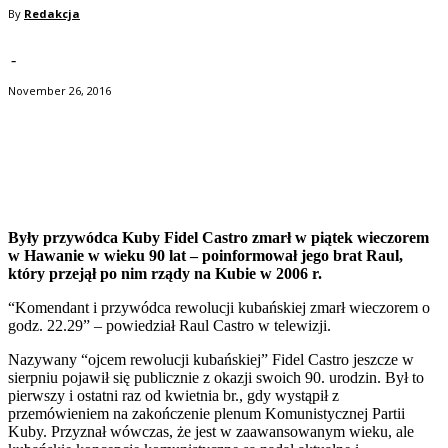
By
Redakcja
-
November 26, 2016
Facebook
Twitter
Pinterest
WhatsApp
Były przywódca Kuby Fidel Castro zmarł w piątek wieczorem
w Hawanie w wieku 90 lat – poinformował jego brat Raul,
który przejął po nim rządy na Kubie w 2006 r.
“Komendant i przywódca rewolucji kubańskiej zmarł wieczorem o
godz. 22.29” – powiedział Raul Castro w telewizji.
Nazywany “ojcem rewolucji kubańskiej” Fidel Castro jeszcze w
sierpniu pojawił się publicznie z okazji swoich 90. urodzin. Był to
pierwszy i ostatni raz od kwietnia br., gdy wystąpił z
przemówieniem na zakończenie plenum Komunistycznej Partii
Kuby. Przyznał wówczas, że jest w zaawansowanym wieku, ale