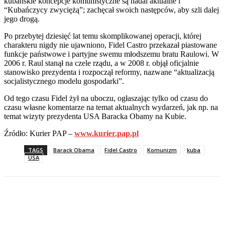
kubańskie koncepcje komunistyczne są nadal aktualne i
“Kubańczycy zwyciężą”; zachęcał swoich następców, aby szli dalej
jego drogą.
Po przebytej dziesięć lat temu skomplikowanej operacji, której
charakteru nigdy nie ujawniono, Fidel Castro przekazał piastowane
funkcje państwowe i partyjne swemu młodszemu bratu Raulowi. W
2006 r. Raul stanął na czele rządu, a w 2008 r. objął oficjalnie
stanowisko prezydenta i rozpoczął reformy, nazwane “aktualizacją
socjalistycznego modelu gospodarki”.
Od tego czasu Fidel żył na uboczu, ogłaszając tylko od czasu do
czasu własne komentarze na temat aktualnych wydarzeń, jak np. na
temat wizyty prezydenta USA Baracka Obamy na Kubie.
Źródło: Kurier PAP –
www.kurier.pap.pl
TAGS
Barack Obama
Fidel Castro
Komunizm
kuba
USA