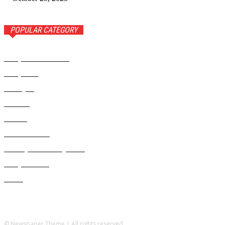
POPULAR CATEGORY
Rampa Wiadomości
3742
Rampa TV
1309
Ameryka
999
Polonia
946
Polska
924
Radio RAMPA
908
Metropolia Nowojorska
727
Rampa Photo
414
Świat
406
© Newspaper Theme | All rights reserved