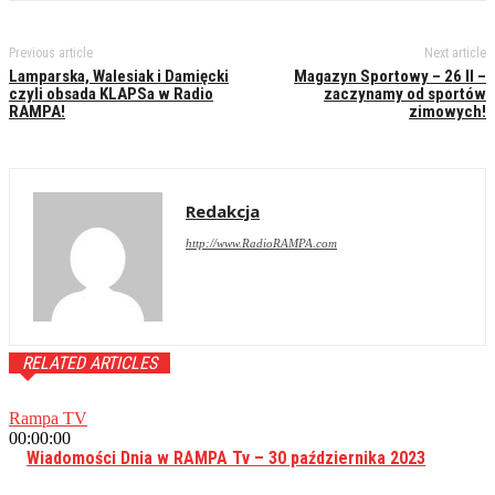
Previous article
Next article
Lamparska, Walesiak i Damięcki
Magazyn Sportowy – 26 II –
czyli obsada KLAPSa w Radio
zaczynamy od sportów
RAMPA!
zimowych!
Redakcja
http://www.RadioRAMPA.com
RELATED ARTICLES
Rampa TV
00:00:00
Wiadomości Dnia w RAMPA Tv – 30 października 2023