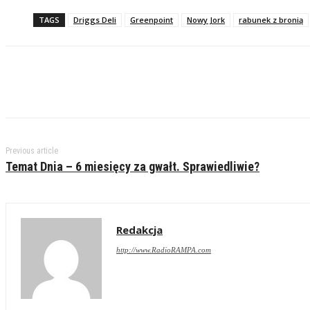
TAGS
Driggs Deli
Greenpoint
Nowy Jork
rabunek z bronią
Previous article
Temat Dnia – 6 miesięcy za gwałt. Sprawiedliwie?
Redakcja
http://www.RadioRAMPA.com