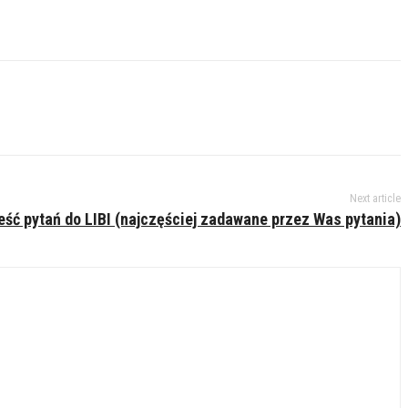
Next article
eść pytań do LIBI (najczęściej zadawane przez Was pytania)