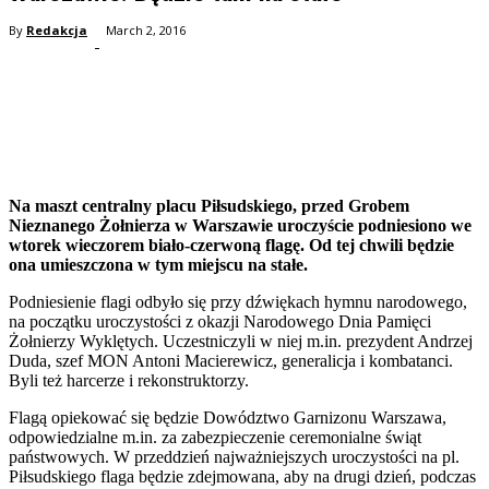
By
Redakcja
March 2, 2016
-
Facebook
Twitter
Pinterest
WhatsApp
Na maszt centralny placu Piłsudskiego, przed Grobem
Nieznanego Żołnierza w Warszawie uroczyście podniesiono we
wtorek wieczorem biało-czerwoną flagę. Od tej chwili będzie
ona umieszczona w tym miejscu na stałe.
Podniesienie flagi odbyło się przy dźwiękach hymnu narodowego,
na początku uroczystości z okazji Narodowego Dnia Pamięci
Żołnierzy Wyklętych. Uczestniczyli w niej m.in. prezydent Andrzej
Duda, szef MON Antoni Macierewicz, generalicja i kombatanci.
Byli też harcerze i rekonstruktorzy.
Flagą opiekować się będzie Dowództwo Garnizonu Warszawa,
odpowiedzialne m.in. za zabezpieczenie ceremonialne świąt
państwowych. W przeddzień najważniejszych uroczystości na pl.
Piłsudskiego flaga będzie zdejmowana, aby na drugi dzień, podczas