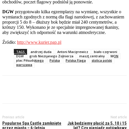
obchodów, poczet flagowy podniósł ją ponownie.
DGW
przygotowało kilka egzemplarzy na wymianę, wszystkie o
wymiarach zgodnych z normą dla flagi narodowej, z zachowaniem
proporcji 5 do 8 – dłuższy bok będzie miał 240 centymetrów, a
krótszy 150. Wykonano je ze specjalnie impregnowanej tkaniny,
aby zwiększyć ich odporność na warunki atmosferyczne.
Źródło:
http://www.kurier.pap.pl
TAGS
andrzej duda
Antoni Macierewicz
biało-czerwoni
DGW
grob Nieznanego Zołnierza
maszt centralny
MON
plac Piłsudskiego
Polska
Polska Flaga
stolica polski
warszawa
Previous article
Next article
Popularne Spa Castle zamknięte
Jak będziemy płacić za 5, 10 i 15
przez miasto – 6-letnia
lat? Czy pieniądz gotówkowy