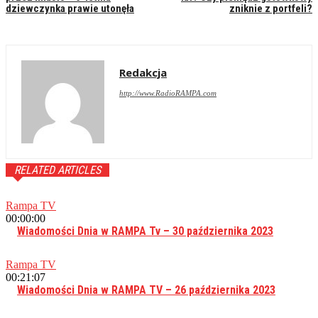
dziewczynka prawie utonęła
zniknie z portfeli?
Redakcja
http://www.RadioRAMPA.com
RELATED ARTICLES
Rampa TV
00:00:00
Wiadomości Dnia w RAMPA Tv – 30 października 2023
Rampa TV
00:21:07
Wiadomości Dnia w RAMPA TV – 26 października 2023