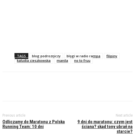
TAGS
blog podrozniczy
blogi w radio rampa
filipiny
kaludia cieszkowska
manila
no to fruu
Previous article
Next article
Odliczamy do Maratonu z Polska
9 dni do maratonu: czym jest
Running Team: 10 dni
ściana? skąd tony ubrań na
starcie?