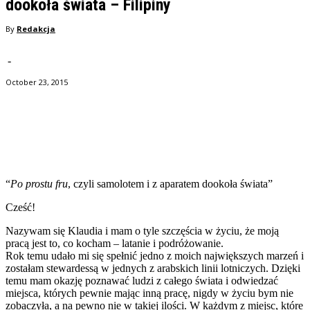
dookoła świata – Filipiny
By
Redakcja
-
October 23, 2015
Facebook
Twitter
Pinterest
WhatsApp
“
Po prostu fru
, czyli samolotem i z aparatem dookoła świata”
Cześć!
Nazywam się Klaudia i mam o tyle szczęścia w życiu, że moją
pracą jest to, co kocham – latanie i podróżowanie.
Rok temu udało mi się spełnić jedno z moich największych marzeń i
zostałam stewardessą w jednych z arabskich linii lotniczych. Dzięki
temu mam okazję poznawać ludzi z całego świata i odwiedzać
miejsca, których pewnie mając inną pracę, nigdy w życiu bym nie
zobaczyła, a na pewno nie w takiej ilości. W każdym z miejsc, które