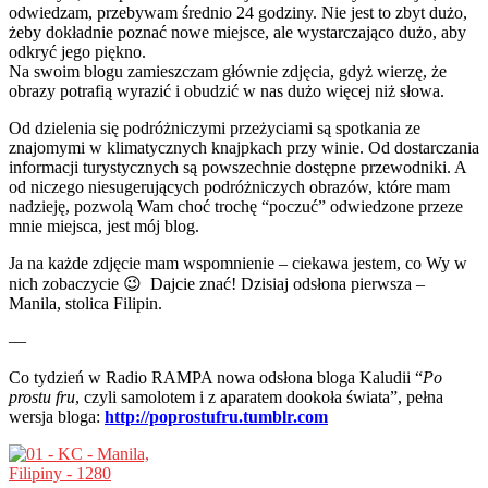
odwiedzam, przebywam średnio 24 godziny. Nie jest to zbyt dużo,
żeby dokładnie poznać nowe miejsce, ale wystarczająco dużo, aby
odkryć jego piękno.
Na swoim blogu zamieszczam głównie zdjęcia, gdyż wierzę, że
obrazy potrafią wyrazić i obudzić w nas dużo więcej niż słowa.
Od dzielenia się podróżniczymi przeżyciami są spotkania ze
znajomymi w klimatycznych knajpkach przy winie. Od dostarczania
informacji turystycznych są powszechnie dostępne przewodniki. A
od niczego niesugerujących podróżniczych obrazów, które mam
nadzieję, pozwolą Wam choć trochę “poczuć” odwiedzone przeze
mnie miejsca, jest mój blog.
Ja na każde zdjęcie mam wspomnienie – ciekawa jestem, co Wy w
nich zobaczycie 😉 Dajcie znać! Dzisiaj odsłona pierwsza –
Manila, stolica Filipin.
—
Co tydzień w Radio RAMPA nowa odsłona bloga Kaludii “
Po
prostu fru
, czyli samolotem i z aparatem dookoła świata”, pełna
wersja bloga:
http://poprostufru.tumblr.com