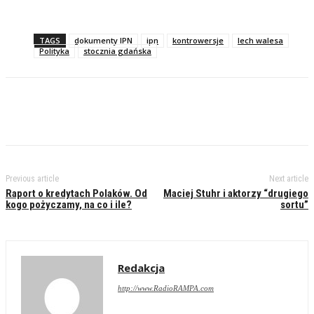
TAGS
dokumenty IPN
ipn
kontrowersje
lech walesa
Polityka
stocznia gdańska
Previous article
Next article
Raport o kredytach Polaków. Od
Maciej Stuhr i aktorzy “drugiego
kogo pożyczamy, na co i ile?
sortu”
Redakcja
http://www.RadioRAMPA.com