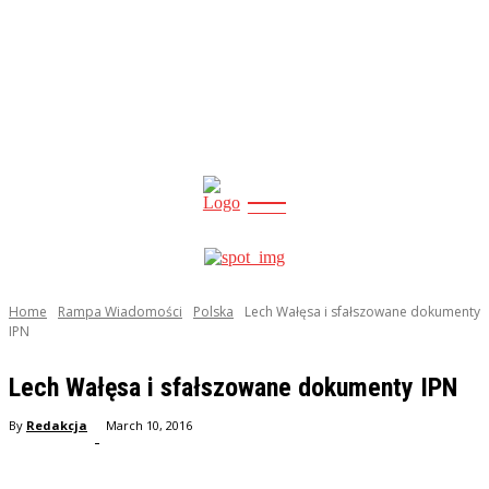
CITY
news
Home
Rampa Wiadomości
Polska
Lech Wałęsa i sfałszowane dokumenty
IPN
Lech Wałęsa i sfałszowane dokumenty IPN
By
Redakcja
March 10, 2016
-