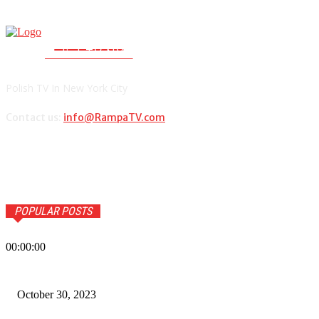
RAMPA TV
PolishTV.NYC
Polish TV In New York City
Contact us:
info@RampaTV.com
POPULAR POSTS
00:00:00
Wiadomości Dnia w RAMPA Tv – 30 października 2023
October 30, 2023