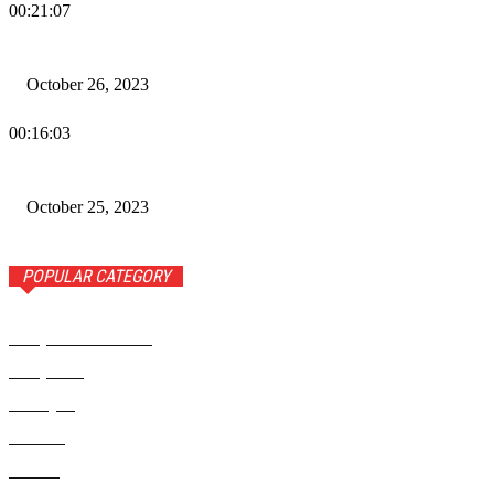
00:21:07
Wiadomości Dnia w RAMPA TV – 26 października 2023
October 26, 2023
00:16:03
Wiadomości Dnia w RAMPA TV – 25 października 2023
October 25, 2023
POPULAR CATEGORY
Rampa Wiadomości
3742
Rampa TV
1309
Ameryka
999
Polonia
946
Polska
924