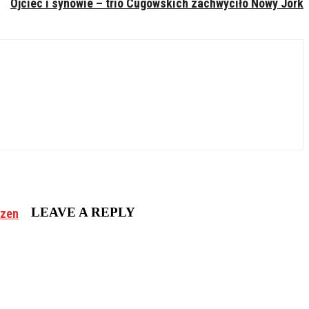
Ojciec i synowie – trio Cugowskich zachwyciło Nowy Jork
LEAVE A REPLY
czen