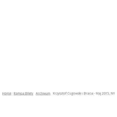
Home
Rampa Bilety
Archiwum
Krzysztof Cugowski i Bracia - Maj 2015, NY
Facebook
Twitter
Pinterest
WhatsApp