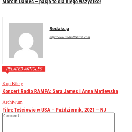
Marcin Daniec – pasja to dla niego wszystko!
Redakcja
http://www.RadioRAMPA.com
RELATED ARTICLES
Kup Bilety
Koncert Radio RAMPA: Sara James i Anna Matlewska
Archiwum
Film: Teściowie w USA – Październik, 2021 – NJ
Comment