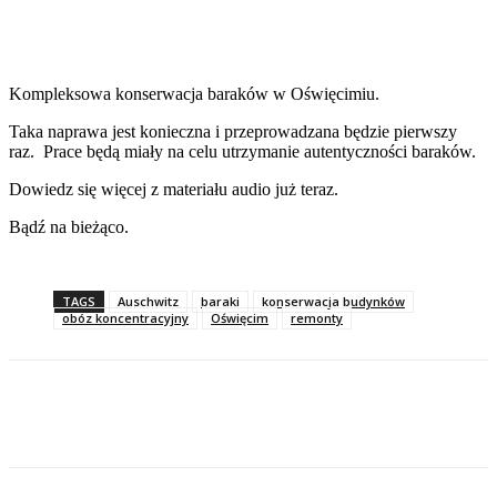
Facebook
Twitter
Pinterest
WhatsApp
Kompleksowa konserwacja baraków w Oświęcimiu.
Taka naprawa jest konieczna i przeprowadzana będzie pierwszy
raz. Prace będą miały na celu utrzymanie autentyczności baraków.
Dowiedz się więcej z materiału audio już teraz.
Bądź na bieżąco.
TAGS
Auschwitz
baraki
konserwacja budynków
obóz koncentracyjny
Oświęcim
remonty