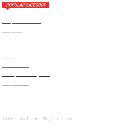
POPULAR CATEGORY
Rampa Wiadomości
3742
Rampa TV
1309
Ameryka
999
Polonia
946
Polska
924
Radio RAMPA
908
Metropolia Nowojorska
727
Rampa Photo
414
Świat
406
© Newspaper Theme | All rights reserved