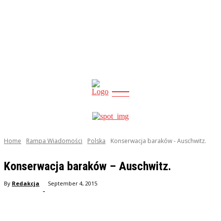
CITY
news
Home
Rampa Wiadomości
Polska
Konserwacja baraków - Auschwitz.
Konserwacja baraków – Auschwitz.
By
Redakcja
September 4, 2015
-