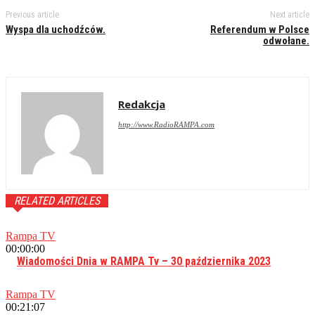
Previous article
Next article
Wyspa dla uchodźców.
Referendum w Polsce
odwołane.
Redakcja
http://www.RadioRAMPA.com
RELATED ARTICLES
Rampa TV
00:00:00
Wiadomości Dnia w RAMPA Tv – 30 października 2023
Rampa TV
00:21:07