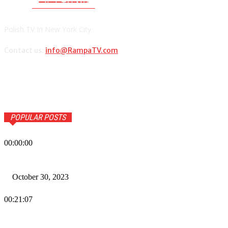
PolishTV.NYC
Polish TV In New York City
Contact us:
info@RampaTV.com
POPULAR POSTS
00:00:00
Wiadomości Dnia w RAMPA Tv – 30 października 2023
October 30, 2023
00:21:07
Wiadomości Dnia w RAMPA TV – 26 października 2023