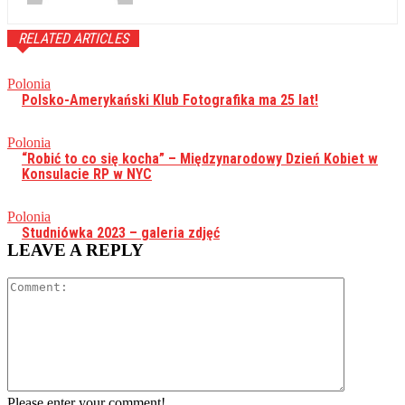
RELATED ARTICLES
Polonia
Polsko-Amerykański Klub Fotografika ma 25 lat!
Polonia
“Robić to co się kocha” – Międzynarodowy Dzień Kobiet w
Konsulacie RP w NYC
Polonia
Studniówka 2023 – galeria zdjęć
LEAVE A REPLY
Comment:
Please enter your comment!