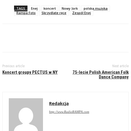
TAGS
Enej
koncert
Nowy Jork
polska muzyka
Rampa Foto
Skrzydlate ręce
Zespół Enej
Previous article
Next article
Koncert groupy PECTUS w NY
75-lecie Polish American Folk
Dance Company
Redakcja
http://www.RadioRAMPA.com