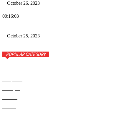
October 26, 2023
00:16:03
Wiadomości Dnia w RAMPA TV – 25 października 2023
October 25, 2023
POPULAR CATEGORY
Rampa Wiadomości
3742
Rampa TV
1309
Ameryka
999
Polonia
946
Polska
924
Radio RAMPA
908
Metropolia Nowojorska
727