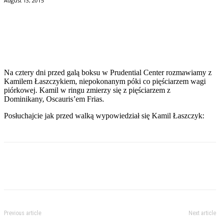
August 13, 2015
Facebook
Twitter
Pinterest
WhatsApp
Na cztery dni przed galą boksu w Prudential Center rozmawiamy z
Kamilem Łaszczykiem, niepokonanym póki co pięściarzem wagi
piórkowej. Kamil w ringu zmierzy się z pięściarzem z
Dominikany, Oscauris’em Frias.
Posłuchajcie jak przed walką wypowiedział się Kamil Łaszczyk:
Previous article
Next article