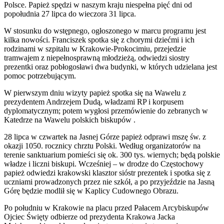
Polsce. Papież spędzi w naszym kraju niespełna pięć dni od
popołudnia 27 lipca do wieczora 31 lipca.
W stosunku do wstępnego, ogłoszonego w marcu programu jest
kilka nowości. Franciszek spotka się z chorymi dziećmi i ich
rodzinami w szpitalu w Krakowie-Prokocimiu, przejedzie
tramwajem z niepełnosprawną młodzieżą, odwiedzi siostry
prezentki oraz pobłogosławi dwa budynki, w których udzielana jest
pomoc potrzebującym.
W pierwszym dniu wizyty papież spotka się na Wawelu z
prezydentem Andrzejem Dudą, władzami RP i korpusem
dyplomatycznym; potem wygłosi przemówienie do zebranych w
Katedrze na Wawelu polskich biskupów .
28 lipca w czwartek na Jasnej Górze papież odprawi mszę św. z
okazji 1050. rocznicy chrztu Polski. Według organizatorów na
terenie sanktuarium pomieści się ok. 300 tys. wiernych; będą polskie
władze i liczni biskupi. Wcześniej – w drodze do Częstochowy
papież odwiedzi krakowski klasztor sióstr prezentek i spotka się z
uczniami prowadzonych przez nie szkół, a po przyjeździe na Jasną
Górę będzie modlił się w Kaplicy Cudownego Obrazu.
Po południu w Krakowie na placu przed Pałacem Arcybiskupów
Ojciec Święty odbierze od prezydenta Krakowa Jacka