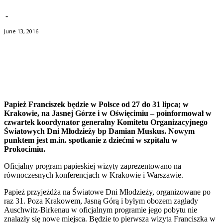
-
June 13, 2016
Facebook
Twitter
Pinterest
WhatsApp
Papież Franciszek będzie w Polsce od 27 do 31 lipca; w
Krakowie, na Jasnej Górze i w Oświęcimiu – poinformował w
czwartek koordynator generalny Komitetu Organizacyjnego
Światowych Dni Młodzieży bp Damian Muskus. Nowym
punktem jest m.in. spotkanie z dziećmi w szpitalu w
Prokocimiu.
Oficjalny program papieskiej wizyty zaprezentowano na
równoczesnych konferencjach w Krakowie i Warszawie.
Papież przyjeżdża na Światowe Dni Młodzieży, organizowane po
raz 31. Poza Krakowem, Jasną Górą i byłym obozem zagłady
Auschwitz-Birkenau w oficjalnym programie jego pobytu nie
znalazły się nowe miejsca. Będzie to pierwsza wizyta Franciszka w