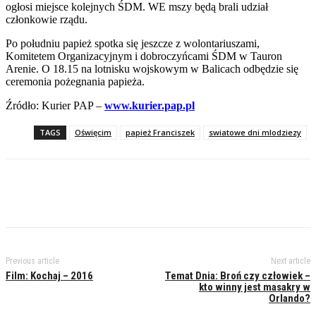
ogłosi miejsce kolejnych ŚDM. WE mszy będą brali udział
członkowie rządu.
Po południu papież spotka się jeszcze z wolontariuszami,
Komitetem Organizacyjnym i dobroczyńcami ŚDM w Tauron
Arenie. O 18.15 na lotnisku wojskowym w Balicach odbędzie się
ceremonia pożegnania papieża.
Źródło: Kurier PAP –
www.kurier.pap.pl
TAGS
Oświęcim
papież Franciszek
swiatowe dni mlodziezy
Previous article
Next article
Film: Kochaj – 2016
Temat Dnia: Broń czy człowiek –
kto winny jest masakry w
Orlando?