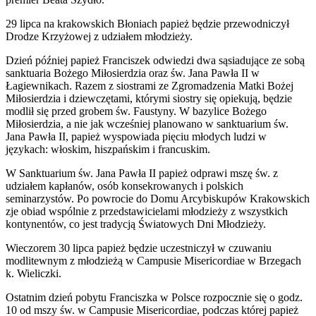
29 lipca na krakowskich Błoniach papież będzie przewodniczył
Drodze Krzyżowej z udziałem młodzieży.
Dzień później papież Franciszek odwiedzi dwa sąsiadujące ze sobą
sanktuaria Bożego Miłosierdzia oraz św. Jana Pawła II w
Łagiewnikach. Razem z siostrami ze Zgromadzenia Matki Bożej
Miłosierdzia i dziewczętami, którymi siostry się opiekują, będzie
modlił się przed grobem św. Faustyny. W bazylice Bożego
Miłosierdzia, a nie jak wcześniej planowano w sanktuarium św.
Jana Pawła II, papież wyspowiada pięciu młodych ludzi w
językach: włoskim, hiszpańskim i francuskim.
W Sanktuarium św. Jana Pawła II papież odprawi mszę św. z
udziałem kapłanów, osób konsekrowanych i polskich
seminarzystów. Po powrocie do Domu Arcybiskupów Krakowskich
zje obiad wspólnie z przedstawicielami młodzieży z wszystkich
kontynentów, co jest tradycją Światowych Dni Młodzieży.
Wieczorem 30 lipca papież będzie uczestniczył w czuwaniu
modlitewnym z młodzieżą w Campusie Misericordiae w Brzegach
k. Wieliczki.
Ostatnim dzień pobytu Franciszka w Polsce rozpocznie się o godz.
10 od mszy św. w Campusie Misericordiae, podczas której papież