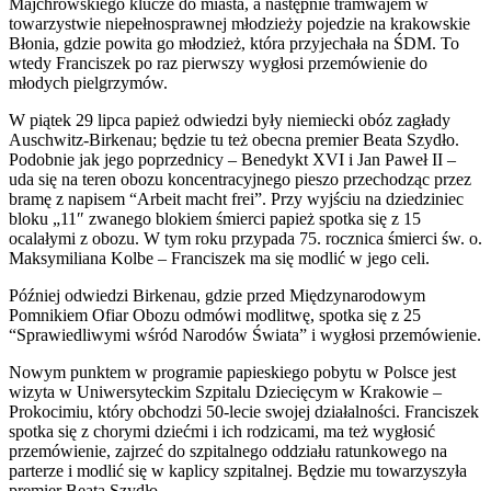
Majchrowskiego klucze do miasta, a następnie tramwajem w
towarzystwie niepełnosprawnej młodzieży pojedzie na krakowskie
Błonia, gdzie powita go młodzież, która przyjechała na ŚDM. To
wtedy Franciszek po raz pierwszy wygłosi przemówienie do
młodych pielgrzymów.
W piątek 29 lipca papież odwiedzi były niemiecki obóz zagłady
Auschwitz-Birkenau; będzie tu też obecna premier Beata Szydło.
Podobnie jak jego poprzednicy – Benedykt XVI i Jan Paweł II –
uda się na teren obozu koncentracyjnego pieszo przechodząc przez
bramę z napisem “Arbeit macht frei”. Przy wyjściu na dziedziniec
bloku „11″ zwanego blokiem śmierci papież spotka się z 15
ocalałymi z obozu. W tym roku przypada 75. rocznica śmierci św. o.
Maksymiliana Kolbe – Franciszek ma się modlić w jego celi.
Później odwiedzi Birkenau, gdzie przed Międzynarodowym
Pomnikiem Ofiar Obozu odmówi modlitwę, spotka się z 25
“Sprawiedliwymi wśród Narodów Świata” i wygłosi przemówienie.
Nowym punktem w programie papieskiego pobytu w Polsce jest
wizyta w Uniwersyteckim Szpitalu Dziecięcym w Krakowie –
Prokocimiu, który obchodzi 50-lecie swojej działalności. Franciszek
spotka się z chorymi dziećmi i ich rodzicami, ma też wygłosić
przemówienie, zajrzeć do szpitalnego oddziału ratunkowego na
parterze i modlić się w kaplicy szpitalnej. Będzie mu towarzyszyła
premier Beata Szydło.