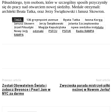
Piłsudskiego, tym osobom, które w szczególny sposób przyczyniły
się do pracy nad otwarciem nowej siedziby. Medale otrzymali:
architekt Beata Tatka, oraz Jerzy Świątkowski i Janusz Skowron.
TAGS
136 greenpoint avenue
Beata Tatka
Iwona Korga
Janusz Skowrn
Jerzy Świątkowski
Jolanta Szczepkowska
Józeł Piłsudski
Magda Kapuścińska
nowa siedziba instytutu
Nowy Jork
odznaki
PSFCU
PSFUK
Radio RAMPA
RAMPA
Previous article
Next article
Zostań Obywatelem Świata i
Zwycięska parada mistrzyń piłki
zobacz Beyonce i Pearl Jam w
nożnej w Nowym Jorku!
NYC za darmo