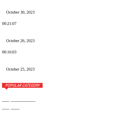
Wiadomości Dnia w RAMPA Tv – 30 października 2023
October 30, 2023
00:21:07
Wiadomości Dnia w RAMPA TV – 26 października 2023
October 26, 2023
00:16:03
Wiadomości Dnia w RAMPA TV – 25 października 2023
October 25, 2023
POPULAR CATEGORY
Rampa Wiadomości
3742
Rampa TV
1309