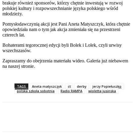
brakuje również sponsorów, którzy chętnie inwestują w rozwoj
polskiej kultury i rozpowszechnianie języka polskiego wśród
młodzieży.
Pomysłodawczynią akcji jest Pani Aneta Matyszczyk, która chętnie
opowiedziała nam o tym jak akcja zmieniała się na przestrzeni
czterech lat.
Bohaterami tegorocznej edycji byli Bolek i Lolek, czyli urwisy
wszechszasów.
Zapraszamy do obejrzenia materiału wideo. Galeria już niebawem
na naszej stronie.
TAGS
Aneta matyszczyk
ct
derby
jerzy Popiełuszko
polska szkoła sobotnia
Radio RAMPA
wioletta jusinska