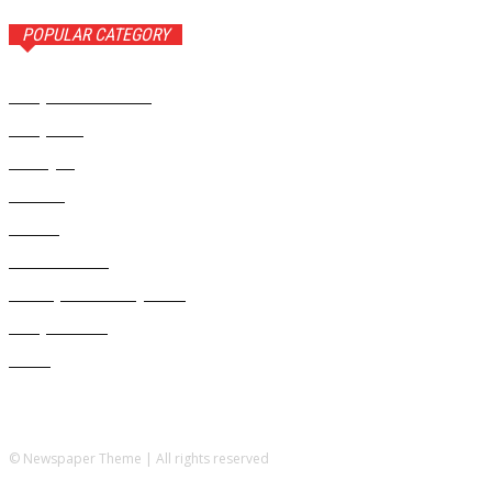
POPULAR CATEGORY
Rampa Wiadomości
3742
Rampa TV
1309
Ameryka
999
Polonia
946
Polska
924
Radio RAMPA
908
Metropolia Nowojorska
727
Rampa Photo
414
Świat
406
© Newspaper Theme | All rights reserved