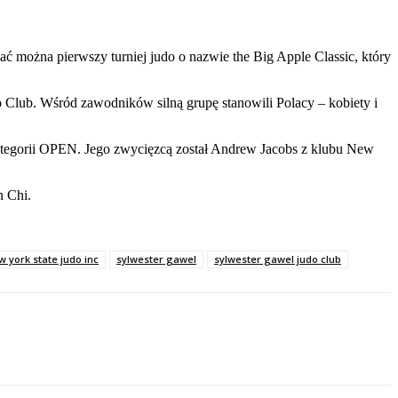
 można pierwszy turniej judo o nazwie the Big Apple Classic, który
 Club. Wśród zawodników silną grupę stanowili Polacy – kobiety i
kategorii OPEN. Jego zwycięzcą został Andrew Jacobs z klubu New
n Chi.
w york state judo inc
sylwester gawel
sylwester gawel judo club