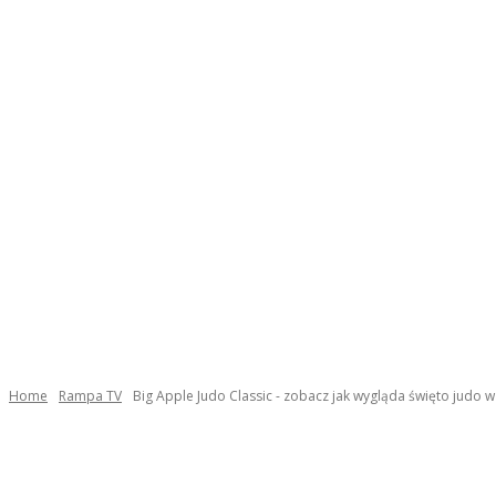
Home
Rampa TV
Big Apple Judo Classic - zobacz jak wygląda święto judo 
Facebook
Twitter
Pinterest
WhatsApp