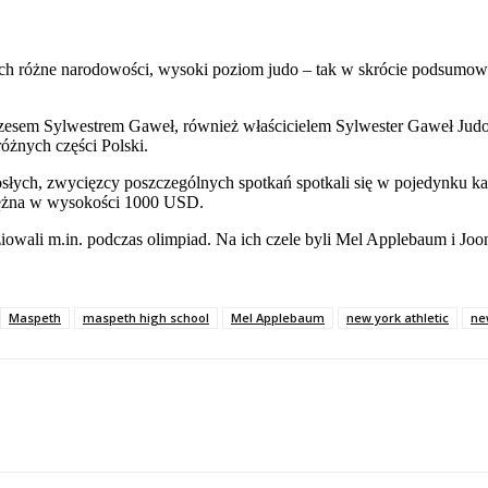
ych różne narodowości, wysoki poziom judo – tak w skrócie podsumować
ezesem Sylwestrem Gaweł, również właścicielem Sylwester Gaweł Judo
różnych części Polski.
osłych, zwycięzcy poszczególnych spotkań spotkali się w pojedynku 
niężna w wysokości 1000 USD.
iowali m.in. podczas olimpiad. Na ich czele byli Mel Applebaum i Joo
Maspeth
maspeth high school
Mel Applebaum
new york athletic
ne