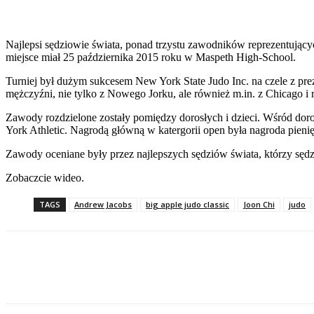
Najlepsi sędziowie świata, ponad trzystu zawodników reprezentując
miejsce miał 25 października 2015 roku w Maspeth High-School.
Turniej był dużym sukcesem New York State Judo Inc. na czele z pr
mężczyźni, nie tylko z Nowego Jorku, ale również m.in. z Chicago i 
Zawody rozdzielone zostały pomiędzy dorosłych i dzieci. Wśród dor
York Athletic. Nagrodą główną w katergorii open była nagroda pie
Zawody oceniane były przez najlepszych sędziów świata, którzy sędz
Zobaczcie wideo.
TAGS
Andrew Jacobs
big apple judo classic
Joon Chi
judo