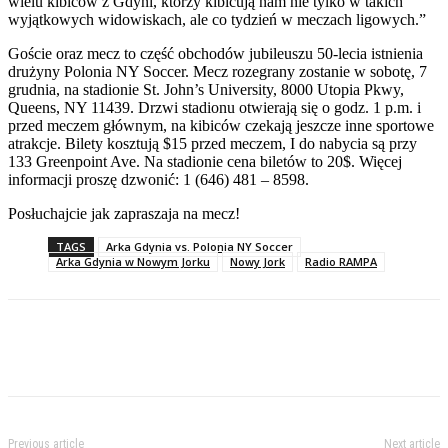
wielu kibiców z Gdyni, którzy kibicują nam nie tylko w takich
wyjątkowych widowiskach, ale co tydzień w meczach ligowych.”
Goście oraz mecz to część obchodów jubileuszu 50-lecia istnienia
drużyny Polonia NY Soccer. Mecz rozegrany zostanie w sobotę, 7
grudnia, na stadionie St. John’s University, 8000 Utopia Pkwy,
Queens, NY 11439. Drzwi stadionu otwierają się o godz. 1 p.m. i
przed meczem głównym, na kibiców czekają jeszcze inne sportowe
atrakcje. Bilety kosztują $15 przed meczem, I do nabycia są przy
133 Greenpoint Ave. Na stadionie cena biletów to 20$. Więcej
informacji proszę dzwonić: 1 (646) 481 – 8598.
Posłuchajcie jak zapraszaja na mecz!
TAGS
Arka Gdynia vs. Polonia NY Soccer
Arka Gdynia w Nowym Jorku
Nowy Jork
Radio RAMPA
Previous article
Next article