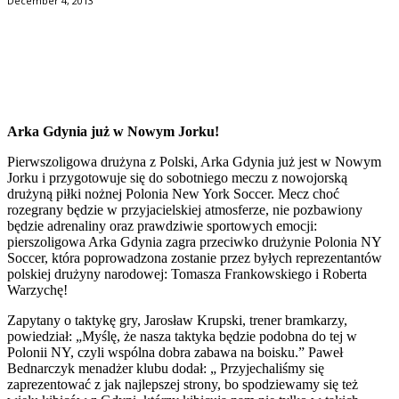
December 4, 2013
Facebook
Twitter
Pinterest
WhatsApp
Arka Gdynia już w Nowym Jorku!
Pierwszoligowa drużyna z Polski, Arka Gdynia już jest w Nowym
Jorku i przygotowuje się do sobotniego meczu z nowojorską
drużyną piłki nożnej Polonia New York Soccer. Mecz choć
rozegrany będzie w przyjacielskiej atmosferze, nie pozbawiony
będzie adrenaliny oraz prawdziwie sportowych emocji:
pierszoligowa Arka Gdynia zagra przeciwko drużynie Polonia NY
Soccer, która poprowadzona zostanie przez byłych reprezentantów
polskiej drużyny narodowej: Tomasza Frankowskiego i Roberta
Warzychę!
Zapytany o taktykę gry, Jarosław Krupski, trener bramkarzy,
powiedział: „Myślę, że nasza taktyka będzie podobna do tej w
Polonii NY, czyli wspólna dobra zabawa na boisku.” Paweł
Bednarczyk menadżer klubu dodał: „ Przyjechaliśmy się
zaprezentować z jak najlepszej strony, bo spodziewamy się też