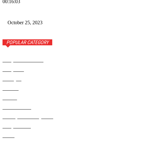
00:16:03
Wiadomości Dnia w RAMPA TV – 25 października 2023
October 25, 2023
POPULAR CATEGORY
Rampa Wiadomości
3742
Rampa TV
1309
Ameryka
999
Polonia
946
Polska
924
Radio RAMPA
908
Metropolia Nowojorska
727
Rampa Photo
414
Świat
406