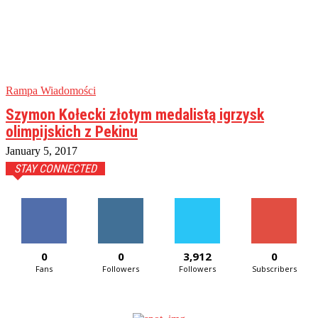
Rampa Wiadomości
Szymon Kołecki złotym medalistą igrzysk
olimpijskich z Pekinu
January 5, 2017
STAY CONNECTED
0
0
3,912
0
Fans
Followers
Followers
Subscribers