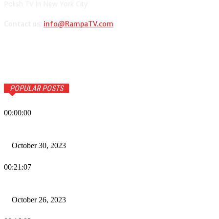
Polish TV In New York City
Contact us:
info@RampaTV.com
POPULAR POSTS
00:00:00
Wiadomości Dnia w RAMPA Tv – 30 października 2023
October 30, 2023
00:21:07
Wiadomości Dnia w RAMPA TV – 26 października 2023
October 26, 2023