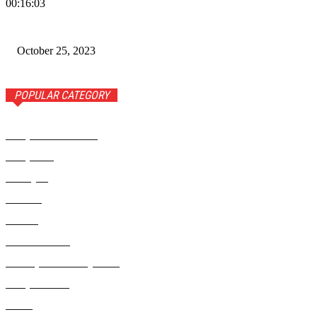
00:16:03
Wiadomości Dnia w RAMPA TV – 25 października 2023
October 25, 2023
POPULAR CATEGORY
Rampa Wiadomości
3742
Rampa TV
1309
Ameryka
999
Polonia
946
Polska
924
Radio RAMPA
908
Metropolia Nowojorska
727
Rampa Photo
414
Świat
406