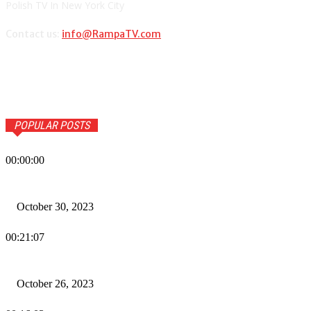
Polish TV In New York City
Contact us:
info@RampaTV.com
POPULAR POSTS
00:00:00
Wiadomości Dnia w RAMPA Tv – 30 października 2023
October 30, 2023
00:21:07
Wiadomości Dnia w RAMPA TV – 26 października 2023
October 26, 2023