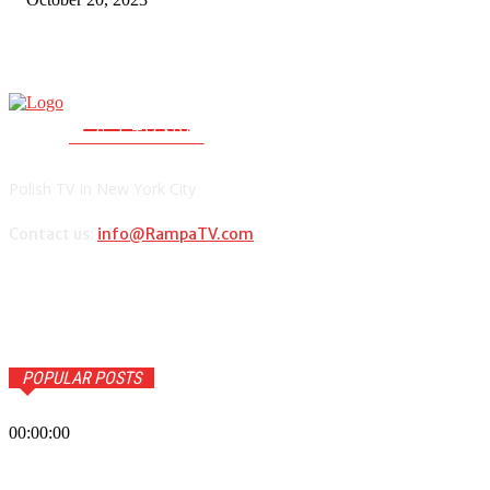
RAMPA TV
PolishTV.NYC
Polish TV In New York City
Contact us:
info@RampaTV.com
POPULAR POSTS
00:00:00
Wiadomości Dnia w RAMPA Tv – 30 października 2023