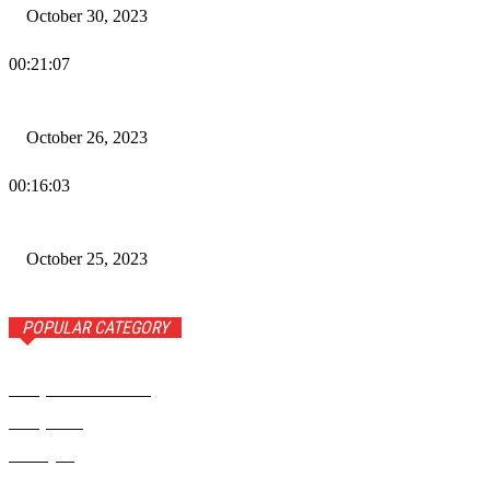
October 30, 2023
00:21:07
Wiadomości Dnia w RAMPA TV – 26 października 2023
October 26, 2023
00:16:03
Wiadomości Dnia w RAMPA TV – 25 października 2023
October 25, 2023
POPULAR CATEGORY
Rampa Wiadomości
3742
Rampa TV
1309
Ameryka
999
Polonia
946