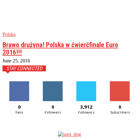
Polska
Brawo drużyna! Polska w ćwierćfinale Euro
2016!!!
June 25, 2016
STAY CONNECTED
0
0
3,912
0
Fans
Followers
Followers
Subscribers