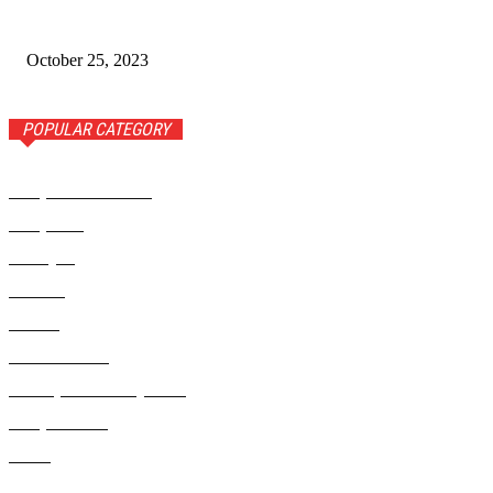
Wiadomości Dnia w RAMPA TV – 25 października 2023
October 25, 2023
POPULAR CATEGORY
Rampa Wiadomości
3742
Rampa TV
1309
Ameryka
999
Polonia
946
Polska
924
Radio RAMPA
908
Metropolia Nowojorska
727
Rampa Photo
414
Świat
406