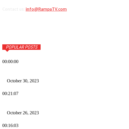
Contact us:
info@RampaTV.com
POPULAR POSTS
00:00:00
Wiadomości Dnia w RAMPA Tv – 30 października 2023
October 30, 2023
00:21:07
Wiadomości Dnia w RAMPA TV – 26 października 2023
October 26, 2023
00:16:03